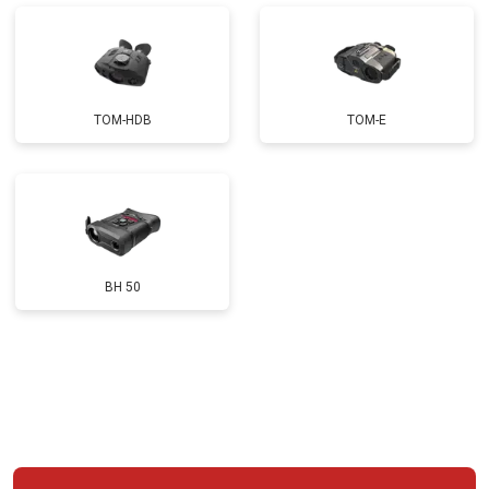
TOM-HDB
TOM-E
BH 50