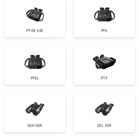
PT-SE 640
PF6
PF6L
PT-F
GEH 50R
GEL 35R