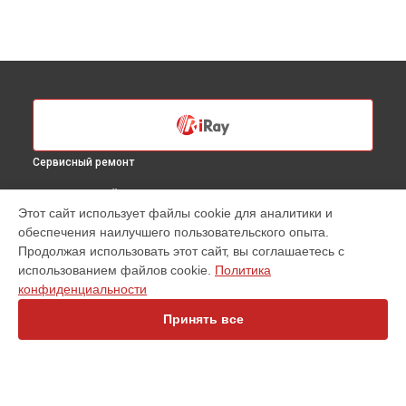
Сервисный ремонт
ВЫБЕРИ СВОЙ ГОРОД
Этот сайт использует файлы cookie для аналитики и
Ремонт системы питания тепловизионного бинокля PF6L
обеспечения наилучшего пользовательского опыта.
iRay в
Санкт-Петербурге
Продолжая использовать этот сайт, вы соглашаетесь с
Ремонт системы питания тепловизионного бинокля PF6L
использованием файлов cookie.
Политика
iRay в
Краснодаре
конфиденциальности
Ремонт системы питания тепловизионного бинокля PF6L
iRay в
Ростове-на-Дону
Принять все
Ремонт системы питания тепловизионного бинокля PF6L
iRay в
Нижнем Новгороде
Ремонт системы питания тепловизионного бинокля PF6L
iRay в
Новосибирске