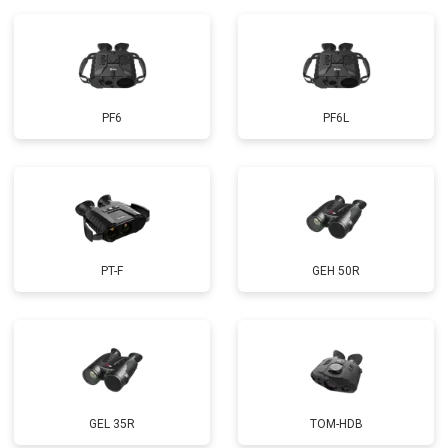
PF6
PF6L
PT-F
GEH 50R
GEL 35R
TOM-HDB