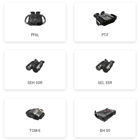
PF6L
PT-F
GEH 50R
GEL 35R
TOM-E
BH 50