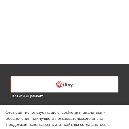
Сервисный ремонт
ВЫБЕРИ СВОЙ ГОРОД
Этот сайт использует файлы cookie для аналитики и
Ремонт тепловизионного бинокля TOM-HDB iRay в
Санкт-
обеспечения наилучшего пользовательского опыта.
Петербурге
Продолжая использовать этот сайт, вы соглашаетесь с
Ремонт тепловизионного бинокля TOM-HDB iRay в