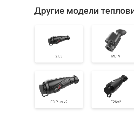
Ремонт оптики
Другие модели теплов
2 E3
ML19
E3 Plus v2
E2Nv2