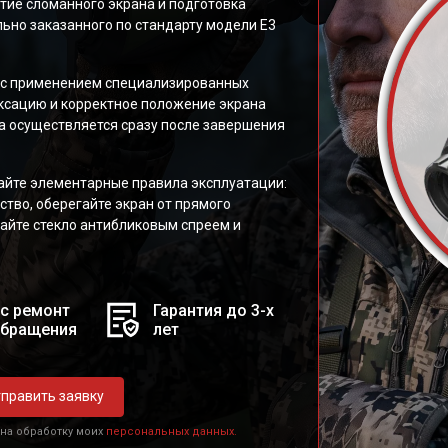
тие сломанного экрана и подготовка
ьно заказанного по стандарту модели E3
, с применением специализированных
сацию и корректное положение экрана
та осуществляется сразу после завершения
айте элементарные правила эксплуатации:
ство, оберегайте экран от прямого
айте стекло антибликовым спреем и
с ремонт
Гарантия до 3-х
обращения
лет
править заявку
 на обработку моих
персональных данных.