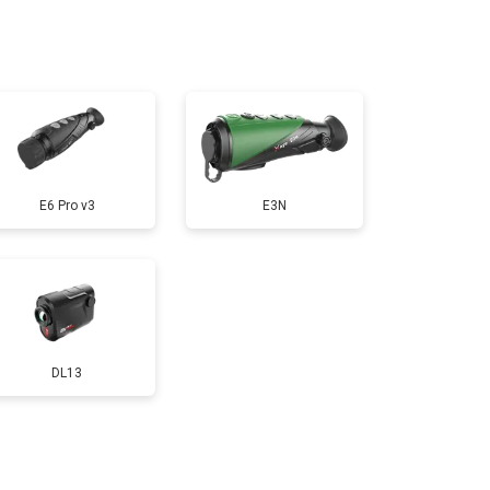
т 4200 ₽
Заказать
E6 Pro v3
E3N
DL13