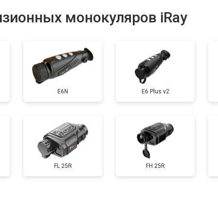
от 70 мин
о
изионных монокуляров iRay
E6N
E6 Plus v2
FL 25R
FH 25R