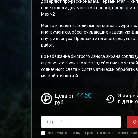
доверяют профессионалам. Первый этап — сня
поверхности для монтажа нового, предварител
Max v2.
Монтаж новой панели выполняется аккуратно
инструментов, обеспечивающих надежную фик
внутри корпуса. Проверка итогового результа
работ.
Во избежание быстрого износа экрана соблюд
ограничьте физическое воздействие на устрой
солнечного света и систематически обрабатыв
мягкой тряпочкой.
4450
Экспрес
Цена от
в день 
руб
От
Нажимая на кнопку отправить я даю свое согласие