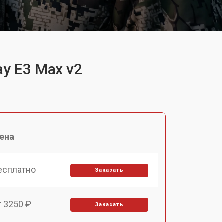
y E3 Max v2
ена
есплатно
Заказать
т 3250 ₽
Заказать