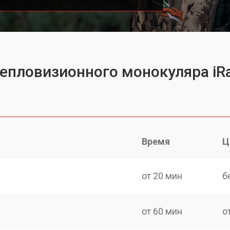
тепловизионного монокуляра iRa
Время
Ц
от 20 мин
б
от 60 мин
о