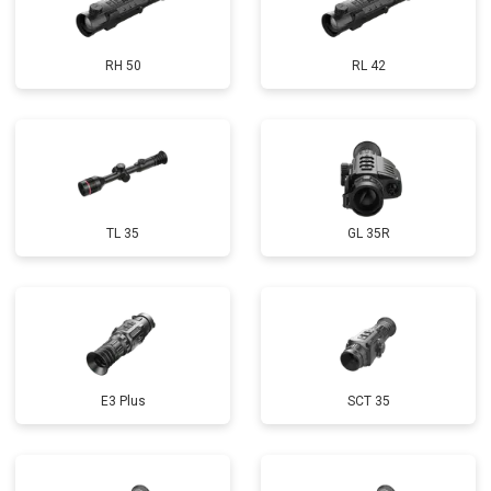
RH 50
RL 42
TL 35
GL 35R
E3 Plus
SCT 35