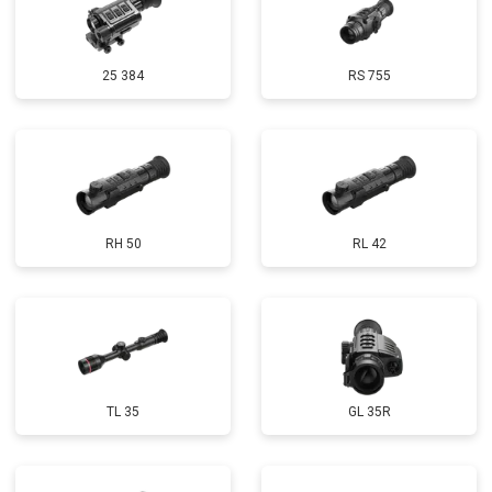
25 384
RS 755
RH 50
RL 42
TL 35
GL 35R