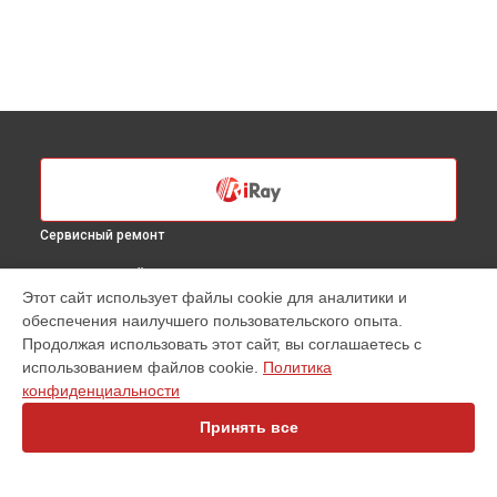
Сервисный ремонт
ВЫБЕРИ СВОЙ ГОРОД
Этот сайт использует файлы cookie для аналитики и
Диагностика тепловизионного прицела RH 35 iRay в
Санкт-
обеспечения наилучшего пользовательского опыта.
Петербурге
Продолжая использовать этот сайт, вы соглашаетесь с
Диагностика тепловизионного прицела RH 35 iRay в
использованием файлов cookie.
Политика
Краснодаре
конфиденциальности
Диагностика тепловизионного прицела RH 35 iRay в
Ростове-на-Дону
Принять все
Диагностика тепловизионного прицела RH 35 iRay в
Нижнем Новгороде
Диагностика тепловизионного прицела RH 35 iRay в