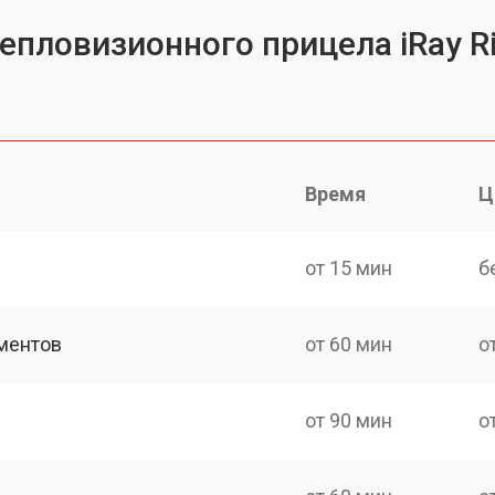
епловизионного прицела iRay R
Время
Ц
от 15 мин
б
ментов
от 60 мин
о
от 90 мин
о