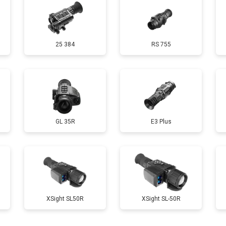
25 384
RS 755
GL 35R
E3 Plus
ХSight SL50R
XSight SL-50R