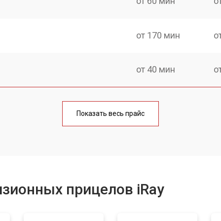
от 60 мин
о
от 170 мин
о
от 40 мин
о
от 170 мин
о
Показать весь прайс
от 90 мин
о
от 100 мин
о
зионных прицелов iRay
от 60 мин
о