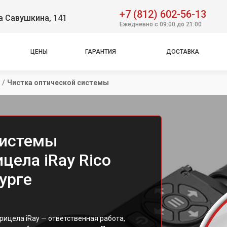
+7 (812) 602-56-13
а Савушкина, 141
Ежедневно с 09:00 до 21:00
ЦЕНЫ
ГАРАНТИЯ
ДОСТАВКА
/
Чистка оптической системы
системы
цела iRay Rico
урге
рицела iRay — ответственная работа,