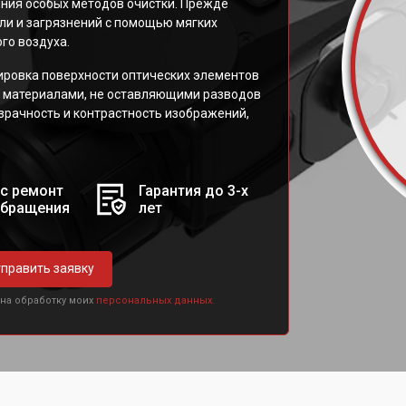
ния особых методов очистки. Прежде
ли и загрязнений с помощью мягких
го воздуха.
ировка поверхности оптических элементов
 материалами, не оставляющими разводов
зрачность и контрастность изображений,
с ремонт
Гарантия до 3-х
обращения
лет
править заявку
 на обработку моих
персональных данных.