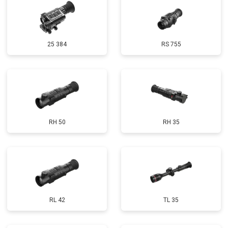
25 384
RS 755
RH 50
RH 35
RL 42
TL 35