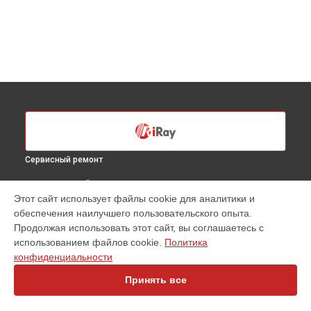
Сервисный ремонт
ВЫБЕРИ СВОЙ ГОРОД
Этот сайт использует файлы cookie для аналитики и
Ремонт или замена детектора тепловизионного прицела
обеспечения наилучшего пользовательского опыта.
SCT 35 iRay в
Санкт-Петербурге
Продолжая использовать этот сайт, вы соглашаетесь с
Ремонт или замена детектора тепловизионного прицела
использованием файлов cookie.
Политика
SCT 35 iRay в
Краснодаре
конфиденциальности
Ремонт или замена детектора тепловизионного прицела
SCT 35 iRay в
Ростове-на-Дону
Принять все
Ремонт или замена детектора тепловизионного прицела
SCT 35 iRay в
Нижнем Новгороде