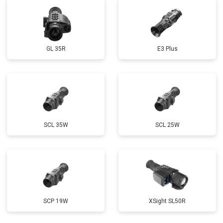
GL 35R
E3 Plus
SCL 35W
SCL 25W
SCP 19W
ХSight SL50R