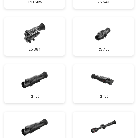
HYH 50W
25 640
25 384
RS 755
RH 50
RH 35