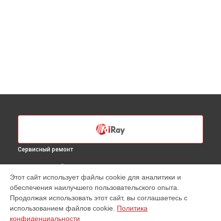
Сервисный ремонт
ВЫБЕРИ СВОЙ ГОРОД
Этот сайт использует файлы cookie для аналитики и
Замена разъемов тепловизионного прицела xSight SH75
обеспечения наилучшего пользовательского опыта.
iRay в
Санкт-Петербурге
Продолжая использовать этот сайт, вы соглашаетесь с
Замена разъемов тепловизионного прицела xSight SH75
использованием файлов cookie.
Политика
iRay в
Краснодаре
конфиденциальности