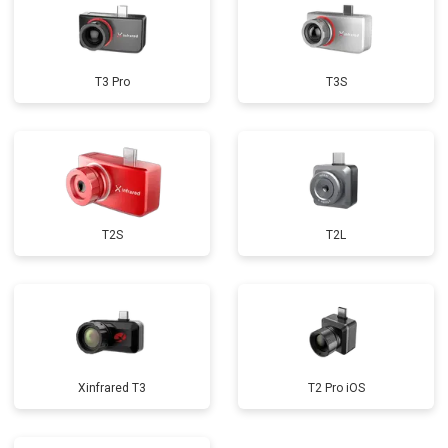
T3 Pro
T3S
T2S
T2L
Xinfrared T3
T2 Pro iOS